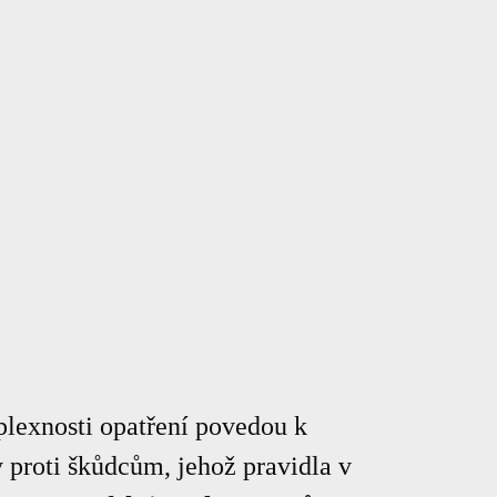
plexnosti opatření povedou k
proti škůdcům, jehož pravidla v