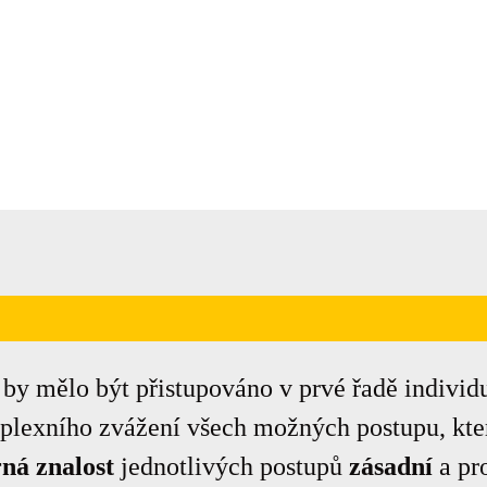
 by mělo být přistupováno v prvé řadě individ
plexního zvážení všech možných postupu, kter
ná znalost
jednotlivých postupů
zásadní
a pr