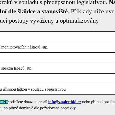
kroků v souladu s předepsanou legislativou.
Na
ní dle škůdce a stanoviště
. Příklady níže uv
oucí postupy vyváženy a optimalizovány
monitorovacích nástrojů, atp.
 spektra lapačů, atp.
 účinnou látkou v souladu s legislativou
ENÍ
: odešlete dotaz na email
info@znalecddd.cz
nebo přímo kontaktuj
iku po přímé domluvě dle požadované poptávky