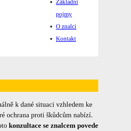
Základní
pojmy
O znalci
Kontakt
uálně k dané situaci vzhledem ke
é ochrana proti škůdcům nabízí.
oto
konzultace se znalcem povede