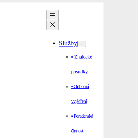
Služby
▪ Znalecké
posudky
▪ Odborná
vyjádření
▪ Poradenská
činnost