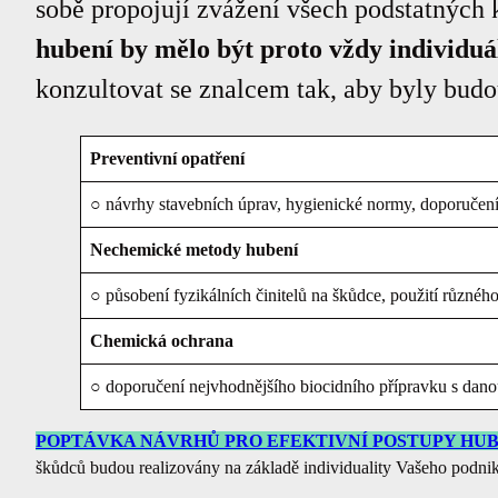
sobě propojují zvážení všech podstatných 
hubení by mělo být proto vždy individuál
konzultovat se znalcem tak, aby byly bud
Preventivní opatření
○ návrhy stavebních úprav, hygienické normy, doporučení 
Nechemické metody hubení
○ působení fyzikálních činitelů na škůdce, použití různého
Chemická ochrana
○ doporučení nejvhodnějšího biocidního přípravku s danou
POPTÁVKA NÁVRHŮ PRO EFEKTIVNÍ POSTUPY HUB
škůdců budou realizovány na základě individuality Vašeho podn