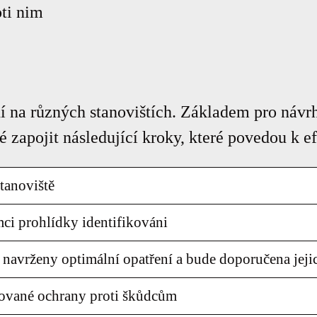
oti nim
í na různých stanovištích. Základem pro návrh
bné zapojit následující kroky, které povedou k
tanoviště
mci prohlídky identifikováni
 navrženy optimální opatření a bude doporučena jej
rované ochrany proti škůdcům