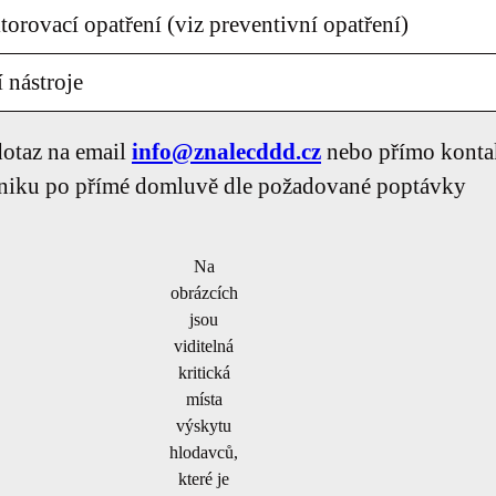
rovací opatření (viz preventivní opatření)
 nástroje
 dotaz na email
info@znalecddd.cz
nebo přímo kontak
odniku po přímé domluvě dle požadované poptávky
Na
obrázcích
jsou
viditelná
kritická
místa
výskytu
hlodavců,
které je