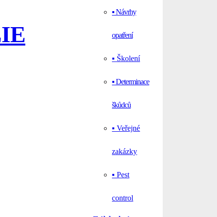
▪ Návrhy
IE
opatření
▪ Školení
▪ Determinace
škůdců
▪ Veřejné
zakázky
▪ Pest
control