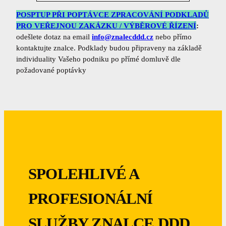
POSPTUP PŘI POPTÁVCE ZPRACOVÁNÍ PODKLADŮ
PRO VEŘEJNOU ZAKÁZKU / VÝBĚROVÉ ŘÍZENÍ
:
odešlete dotaz na email
info@znalecddd.cz
nebo přímo
kontaktujte znalce. Podklady budou připraveny na základě
individuality Vašeho podniku po přímé domluvě dle
požadované poptávky
SPOLEHLIVÉ A
PROFESIONÁLNÍ
SLUŽBY ZNALCE DDD