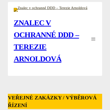
Přeskočit
na
obsah
ZNALEC V
OCHRANNÉ DDD –
TEREZIE
ARNOLDOVÁ
VEŘEJNÉ ZAKÁZKY / VÝBĚROVÁ
ŘÍZENÍ